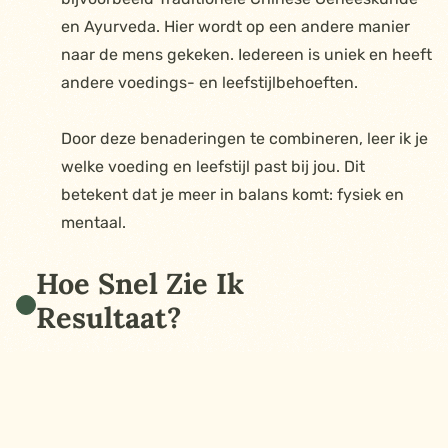
en Ayurveda. Hier wordt op een andere manier
naar de mens gekeken. Iedereen is uniek en heeft
andere voedings- en leefstijlbehoeften.
Door deze benaderingen te combineren, leer ik je
welke voeding en leefstijl past bij jou. Dit
betekent dat je meer in balans komt: fysiek en
mentaal.
Hoe Snel Zie Ik
Resultaat?
Dit verschilt per persoon en is natuurlijk
afhankelijk van hoe goed je de adviezen opvolgt.
Cliënten die goed aan de slag gaan na het eerste